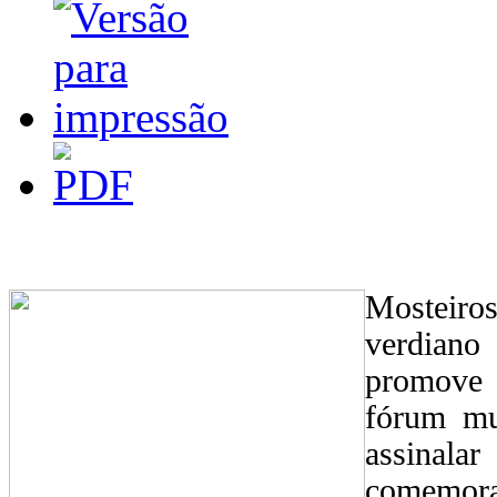
Mosteiros
verdian
promove 
fórum mu
assinalar
comemora