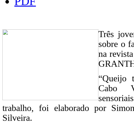
Três jove
sobre o f
na revist
GRANT
“Queijo 
Cabo Ver
sensoriai
trabalho, foi elaborado por Simo
Silveira.