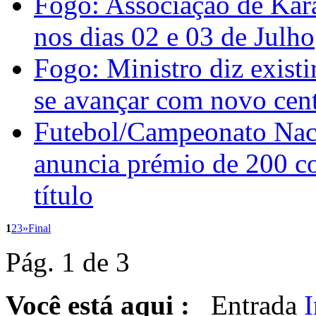
Fogo: Associação de Kara
nos dias 02 e 03 de Julho
Fogo: Ministro diz exist
se avançar com novo cent
Futebol/Campeonato Naci
anuncia prémio de 200 co
título
1
2
3
»
Final
Pág. 1 de 3
Você está aqui :
Entrada
I