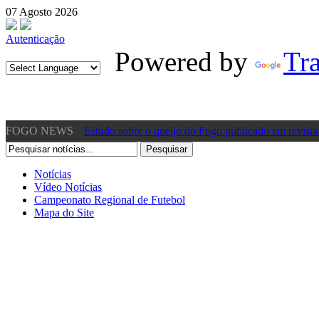
07 Agosto 2026
Autenticação
Powered by
Tra
FOGO NEWS
Estudo sobre o queijo do Fogo publicado em revista 
11:01
[Vídeo] Presidente da CM dos Mosteiros acusa gover
Notícias
Vídeo Notícias
»
Sábado, 22 Junho 2024 10:57
Campeonato Regional de Futebol
Mapa do Site
[Vídeo] Acidente de viação em São Filipe – Fogo pr