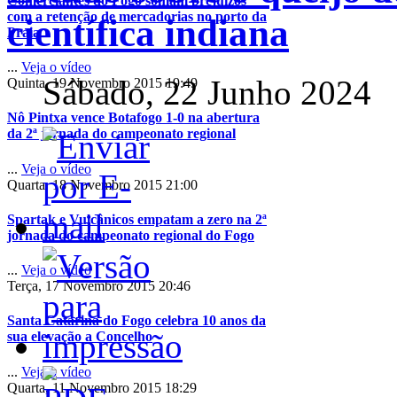
Comerciantes do Fogo somam prejuízos
com a retenção de mercadorias no porto da
científica indiana
Praia
...
Veja o vídeo
Sábado, 22 Junho 2024
Quinta, 19 Novembro 2015 19:49
Nô Pintxa vence Botafogo 1-0 na abertura
da 2ª jornada do campeonato regional
...
Veja o vídeo
Quarta, 18 Novembro 2015 21:00
Spartak e Vulcânicos empatam a zero na 2ª
jornada do campeonato regional do Fogo
...
Veja o vídeo
Terça, 17 Novembro 2015 20:46
Santa Catarina do Fogo celebra 10 anos da
sua elevação a Concelho
...
Veja o vídeo
Quarta, 11 Novembro 2015 18:29