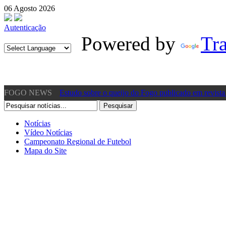
06 Agosto 2026
Autenticação
Powered by
Tra
FOGO NEWS
Estudo sobre o queijo do Fogo publicado em revista 
11:01
[Vídeo] Presidente da CM dos Mosteiros acusa gover
Notícias
Vídeo Notícias
»
Sábado, 22 Junho 2024 10:57
Campeonato Regional de Futebol
Mapa do Site
[Vídeo] Acidente de viação em São Filipe – Fogo pr