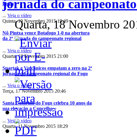
jornada do campeonato
Praia
...
Veja o vídeo
Quarta, 18 Novembro 20
Quinta, 19 Novembro 2015 19:49
Nô Pintxa vence Botafogo 1-0 na abertura
da 2ª jornada do campeonato regional
...
Veja o vídeo
Quarta, 18 Novembro 2015 21:00
Spartak e Vulcânicos empatam a zero na 2ª
jornada do campeonato regional do Fogo
...
Veja o vídeo
Terça, 17 Novembro 2015 20:46
Santa Catarina do Fogo celebra 10 anos da
sua elevação a Concelho
...
Veja o vídeo
Quarta, 11 Novembro 2015 18:29