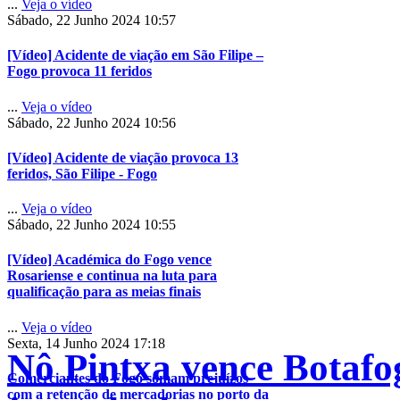
...
Veja o vídeo
Sábado, 22 Junho 2024 10:57
[Vídeo] Acidente de viação em São Filipe –
Fogo provoca 11 feridos
...
Veja o vídeo
Sábado, 22 Junho 2024 10:56
[Vídeo] Acidente de viação provoca 13
feridos, São Filipe - Fogo
...
Veja o vídeo
Sábado, 22 Junho 2024 10:55
[Vídeo] Académica do Fogo vence
Rosariense e continua na luta para
qualificação para as meias finais
...
Veja o vídeo
Sexta, 14 Junho 2024 17:18
Nô Pintxa vence Botafog
Comerciantes do Fogo somam prejuízos
com a retenção de mercadorias no porto da