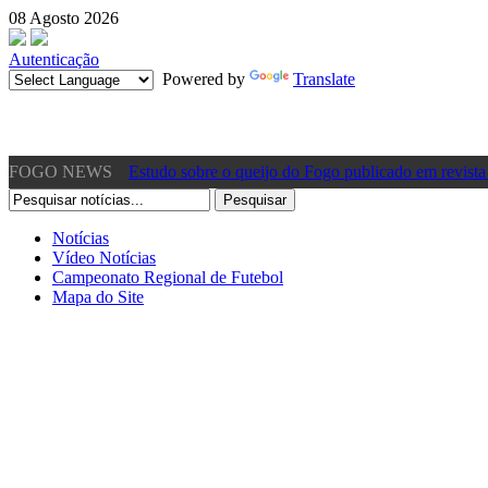
08 Agosto 2026
Autenticação
Powered by
Translate
FOGO NEWS
Estudo sobre o queijo do Fogo publicado em revista 
11:01
[Vídeo] Presidente da CM dos Mosteiros acusa gover
Notícias
Vídeo Notícias
»
Sábado, 22 Junho 2024 10:57
Campeonato Regional de Futebol
Mapa do Site
[Vídeo] Acidente de viação em São Filipe – Fogo pr