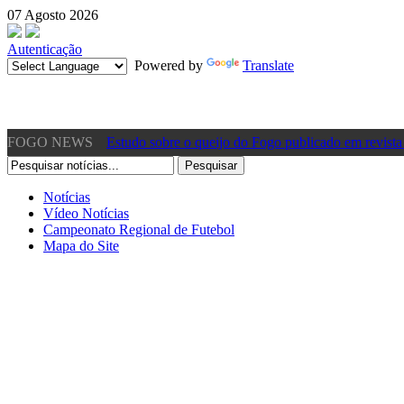
07 Agosto 2026
Autenticação
Powered by
Translate
FOGO NEWS
Estudo sobre o queijo do Fogo publicado em revista 
11:01
[Vídeo] Presidente da CM dos Mosteiros acusa gover
Notícias
Vídeo Notícias
»
Sábado, 22 Junho 2024 10:57
Campeonato Regional de Futebol
Mapa do Site
[Vídeo] Acidente de viação em São Filipe – Fogo pr