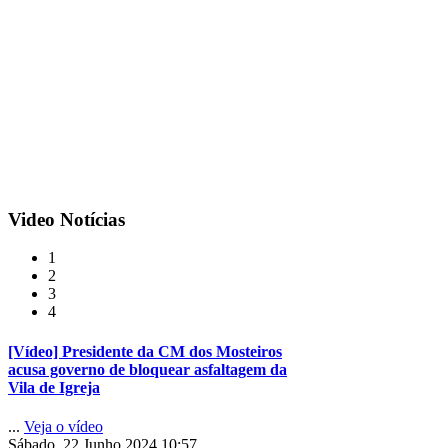
Video
Notícias
1
2
3
4
[Vídeo] Presidente da CM dos Mosteiros
acusa governo de bloquear asfaltagem da
Vila de Igreja
...
Veja o vídeo
Sábado, 22 Junho 2024 10:57