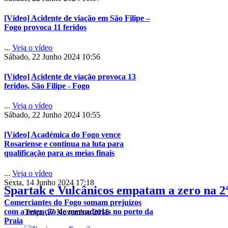
[Vídeo] Acidente de viação em São Filipe –
Fogo provoca 11 feridos
...
Veja o vídeo
Sábado, 22 Junho 2024 10:56
[Vídeo] Acidente de viação provoca 13
feridos, São Filipe - Fogo
...
Veja o vídeo
Sábado, 22 Junho 2024 10:55
[Vídeo] Académica do Fogo vence
Rosariense e continua na luta para
qualificação para as meias finais
...
Veja o vídeo
Sexta, 14 Junho 2024 17:18
Spartak e Vulcânicos empatam a zero na 2
Comerciantes do Fogo somam prejuízos
com a retenção de mercadorias no porto da
Terça, 17 Novembro 2015
Praia